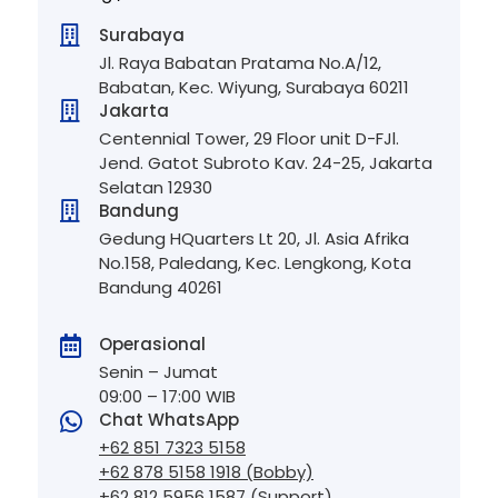

Surabaya
Jl. Raya Babatan Pratama No.A/12,
Babatan, Kec. Wiyung, Surabaya 60211

Jakarta
Centennial Tower, 29 Floor unit D-FJl.
Jend. Gatot Subroto Kav. 24-25, Jakarta
Selatan 12930

Bandung
Gedung HQuarters Lt 20, Jl. Asia Afrika
No.158, Paledang, Kec. Lengkong, Kota
Bandung 40261
Operasional

Senin – Jumat
09:00 – 17:00 WIB
Chat WhatsApp

+62 851 7323 5158
+62 878 5158 1918 (Bobby)
+62 812 5956 1587 (Support)