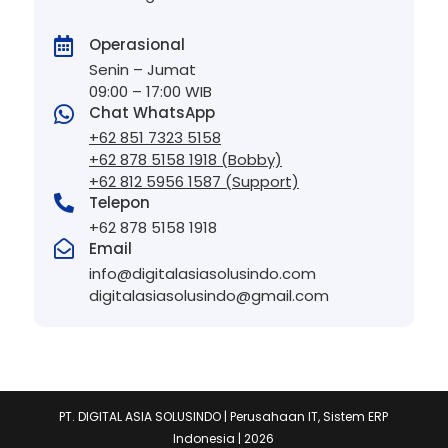
Operasional

Senin – Jumat
09:00 – 17:00 WIB
Chat WhatsApp

+62 851 7323 5158
+62 878 5158 1918 (Bobby)
+62 812 5956 1587 (Support)

Telepon
+62 878 5158 1918

Email
info@digitalasiasolusindo.com
digitalasiasolusindo@gmail.com
PT. DIGITAL ASIA SOLUSINDO | Perusahaan IT, Sistem ERP
Indonesia | 2026