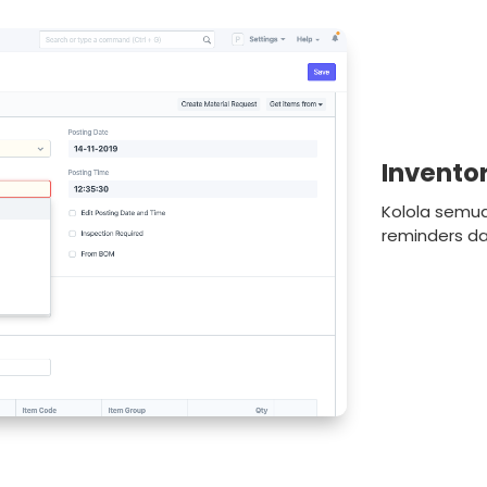
Invento
Kolola semua
reminders da