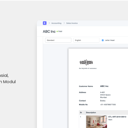
ial,
n Modul