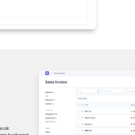
acak
lam berbagai