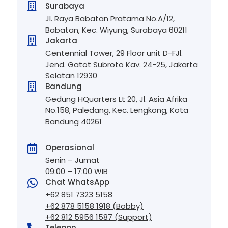

Surabaya
Jl. Raya Babatan Pratama No.A/12,
Babatan, Kec. Wiyung, Surabaya 60211

Jakarta
Centennial Tower, 29 Floor unit D-FJl.
Jend. Gatot Subroto Kav. 24-25, Jakarta
Selatan 12930

Bandung
Gedung HQuarters Lt 20, Jl. Asia Afrika
No.158, Paledang, Kec. Lengkong, Kota
Bandung 40261
Operasional

Senin – Jumat
09:00 – 17:00 WIB
Chat WhatsApp

+62 851 7323 5158
+62 878 5158 1918 (Bobby)
+62 812 5956 1587 (Support)

Telepon