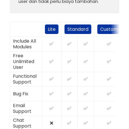
user dan tidak perlu biaya tambahan.
Lite
Standard
Custom
Include All
✅
✅
✅
✅
Modules
Free
Unlimited
✅
✅
✅
✅
User
Functional
✅
✅
✅
✅
Support
Bug Fix
✅
✅
✅
✅
Email
✅
✅
✅
✅
Support
Chat
❌
✅
✅
✅
Support