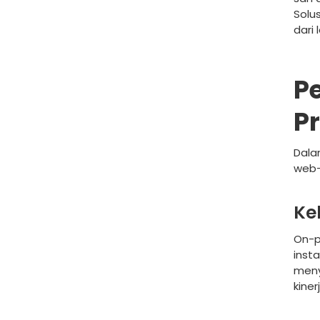
Solu
dari
P
P
Dala
web-
Ke
On-p
inst
meny
kine