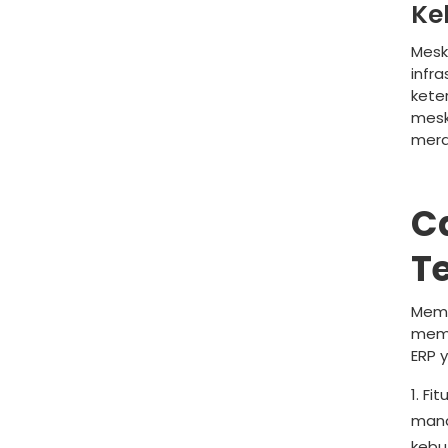
Ke
Mesk
infr
kete
mesk
mera
C
T
Memi
memp
ERP 
Fit
mana
kebu