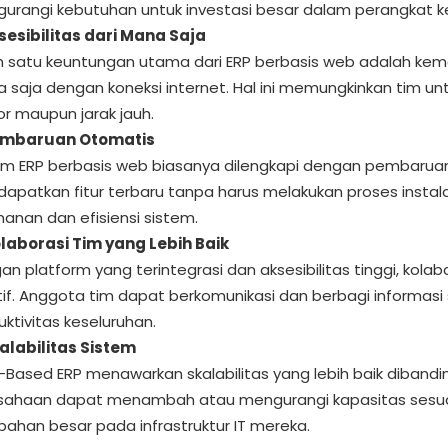
urangi kebutuhan untuk investasi besar dalam perangkat k
sesibilitas dari Mana Saja
h satu keuntungan utama dari ERP berbasis web adalah ke
 saja dengan koneksi internet. Hal ini memungkinkan tim untuk
or maupun jarak jauh.
mbaruan Otomatis
em ERP berbasis web biasanya dilengkapi dengan pembarua
apatkan fitur terbaru tanpa harus melakukan proses insta
anan dan efisiensi sistem.
laborasi Tim yang Lebih Baik
an platform yang terintegrasi dan aksesibilitas tinggi, kola
tif. Anggota tim dapat berkomunikasi dan berbagi informasi
uktivitas keseluruhan.
alabilitas Sistem
Based ERP menawarkan skalabilitas yang lebih baik dibandin
sahaan dapat menambah atau mengurangi kapasitas sesua
bahan besar pada infrastruktur IT mereka.