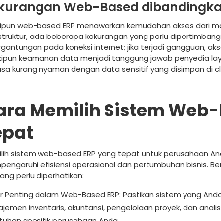
kurangan Web-Based dibandingka
ipun web-based ERP menawarkan kemudahan akses dari ma
astruktur, ada beberapa kekurangan yang perlu dipertimbang
rgantungan pada koneksi internet; jika terjadi gangguan, aks
ipun keamanan data menjadi tanggung jawab penyedia la
sa kurang nyaman dengan data sensitif yang disimpan di cl
ara Memilih Sistem Web-
epat
lih sistem web-based ERP yang tepat untuk perusahaan And
engaruhi efisiensi operasional dan pertumbuhan bisnis. Ber
yang perlu diperhatikan:
ur Penting dalam Web-Based ERP: Pastikan sistem yang Anda pi
jemen inventaris, akuntansi, pengelolaan proyek, dan analisis
tuhan spesifik perusahaan Anda.