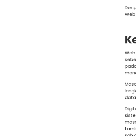
Deng
Web-
K
Web-
sebe
pada
meng
Masa
lang
data
Digi
sist
masa
tamb
sah 