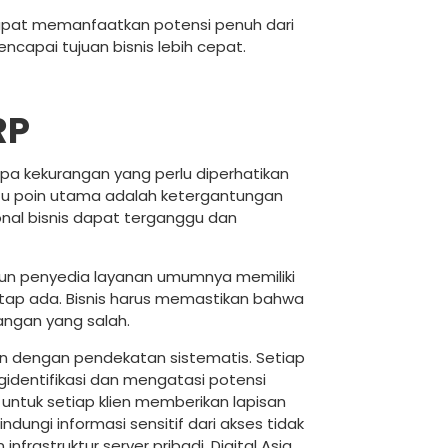
apat memanfaatkan potensi penuh dari
capai tujuan bisnis lebih cepat.
RP
a kekurangan yang perlu diperhatikan
tu poin utama adalah ketergantungan
ional bisnis dapat terganggu dan
pun penyedia layanan umumnya memiliki
etap ada. Bisnis harus memastikan bahwa
tangan yang salah.
en dengan pendekatan sistematis. Setiap
gidentifikasi dan mengatasi potensi
ntuk setiap klien memberikan lapisan
ungi informasi sensitif dari akses tidak
frastruktur server pribadi, Digital Asia