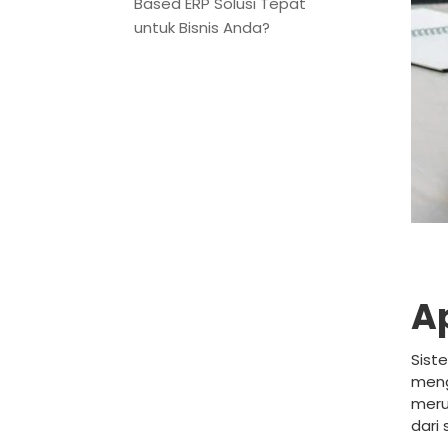
Based ERP Solusi Tepat
untuk Bisnis Anda?
A
Sist
meng
meru
dari