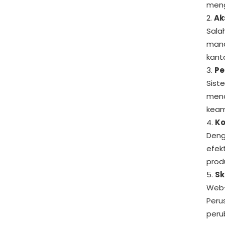
meng
Ak
Sala
mana
kant
Pe
Sist
mend
keam
Ko
Deng
efek
prod
Sk
Web-
Peru
peru