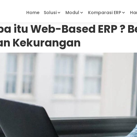
Home
Solusi
Modul
Komparasi 
pa itu Web-Based ERP ? B
an Kekurangan