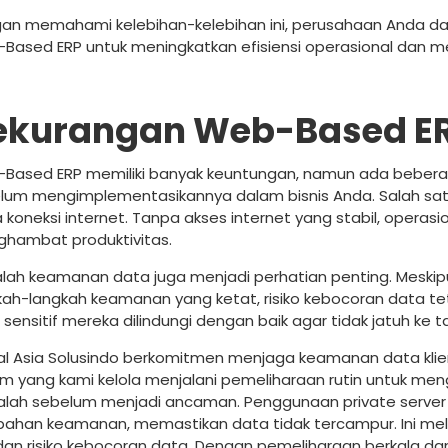
an memahami kelebihan-kelebihan ini, perusahaan Anda d
Based ERP untuk meningkatkan efisiensi operasional dan men
ekurangan Web-Based E
Based ERP memiliki banyak keuntungan, namun ada beberap
lum mengimplementasikannya dalam bisnis Anda. Salah sa
 koneksi internet. Tanpa akses internet yang stabil, operas
hambat produktivitas.
lah keamanan data juga menjadi perhatian penting. Meski
kah-langkah keamanan yang ketat, risiko kebocoran data t
 sensitif mereka dilindungi dengan baik agar tidak jatuh ke 
tal Asia Solusindo berkomitmen menjaga keamanan data kli
em yang kami kelola menjalani pemeliharaan rutin untuk men
lah sebelum menjadi ancaman. Penggunaan private server u
ahan keamanan, memastikan data tidak tercampur. Ini melind
dan risiko kebocoran data. Dengan pemeliharaan berkala dan in