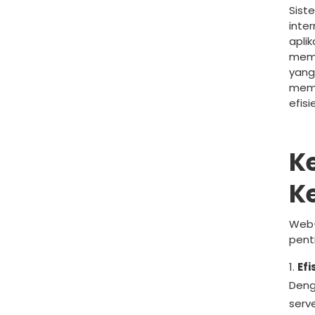
Sist
inte
apli
memb
yang
mema
efisi
K
K
Web-
pent
Efi
Deng
serv