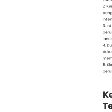
Ke
peng
inten
In
peru
lanca
Du
duku
mem
Sk
peru
K
T