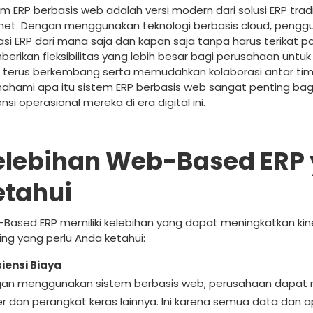
em ERP berbasis web adalah versi modern dari solusi ERP tra
rnet. Dengan menggunakan teknologi berbasis cloud, peng
kasi ERP dari mana saja dan kapan saja tanpa harus terikat p
erikan fleksibilitas yang lebih besar bagi perusahaan untu
 terus berkembang serta memudahkan kolaborasi antar tim 
hami apa itu sistem ERP berbasis web sangat penting bag
ensi operasional mereka di era digital ini.
elebihan Web-Based ERP 
etahui
Based ERP memiliki kelebihan yang dapat meningkatkan kiner
ing yang perlu Anda ketahui:
siensi Biaya
an menggunakan sistem berbasis web, perusahaan dapat meng
er dan perangkat keras lainnya. Ini karena semua data dan apl